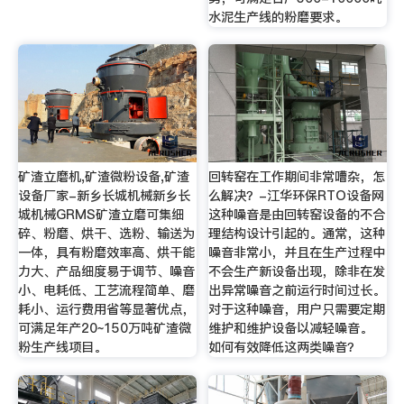
水泥生产线的粉磨要求。
矿渣立磨机,矿渣微粉设备,矿渣
回转窑在工作期间非常嘈杂，怎
设备厂家-新乡长城机械新乡长
么解决？-江华环保RTO设备网
城机械GRMS矿渣立磨可集细
这种噪音是由回转窑设备的不合
碎、粉磨、烘干、选粉、输送为
理结构设计引起的。通常，这种
一体，具有粉磨效率高、烘干能
噪音非常小，并且在生产过程中
力大、产品细度易于调节、噪音
不会生产新设备出现，除非在发
小、电耗低、工艺流程简单、磨
出异常噪音之前运行时间过长。
耗小、运行费用省等显著优点，
对于这种噪音，用户只需要定期
可满足年产20~150万吨矿渣微
维护和维护设备以减轻噪音。
粉生产线项目。
如何有效降低这两类噪音？