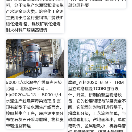
料，分干法生产水泥窑和湿法生
部分原料要
产水泥窑两大类。冶金化工窑则
主要用于冶金行业钢铁厂贫铁矿
磁化焙烧;铬、镍铁矿氧化焙烧;
耐火材料厂焙烧高铝钒
5000 t/d水泥生产线噪声污染
磨辊_百科2020-6-9 · TRM
治理 - 北极星环保网 -
型立式磨辊是TCDRI自行设
bjx2020-3-13 · 5000 t/d
计、开发、研制的新型粉磨设
水泥生产线噪声污染治理,引言
备，它的粉磨辊理与球磨完全不
现有新型干法水泥生产线而言，
同，它能同时对物料进行烘干，
按照其生产工序，噪声源主要分
粉磨和分级，工艺流程简单，与
布在石灰石开采与磨粉、物料皮
球磨辊相比，占地面积小，单位
带输送及转运
电耗低，金属磨耗小，机器噪音
低,粉磨效率高，还可大量利用