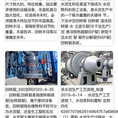
尺寸较大的、吨位较重，因此要
水泥生料在高温下烧成为 水泥
求使用的运输设备、吊装机具日
熟料的热工设备，是水泥生产中
趋大型化。 在选用吊车时，必
的一个极为重要的关键环 节。
须搞清大吨位段节的吊装高度，
干法中空回转窑 回转窑 湿法回
回转半径 、窑尾轮带处段节的
转窑 水 立波尔窑(半干法生产)
重量、吊装告诉、回转半径等以
泥 悬浮预热器窑(SP窑) 新型干
便确定吊车。
法水泥 窑 窑外分解窑(NSP窑)
回转窑系统。
回转窑_360百科2020-9-25
求水泥生产工艺流程_知道
· 回转窑,回转窑是指旋转煅烧
2019-6-14 · 水泥生产工艺
窑(俗称旋窑)，属于建材设备
流程 1、水泥原料的磨粉 及预
类。回转窑按处理物料不同可分
均化
为水泥窑、冶金化工窑和石灰
636f707962616964757a6869
窑。水泥窑主要用于煅烧水泥熟
（1）磨粉 水泥生产过程中，大