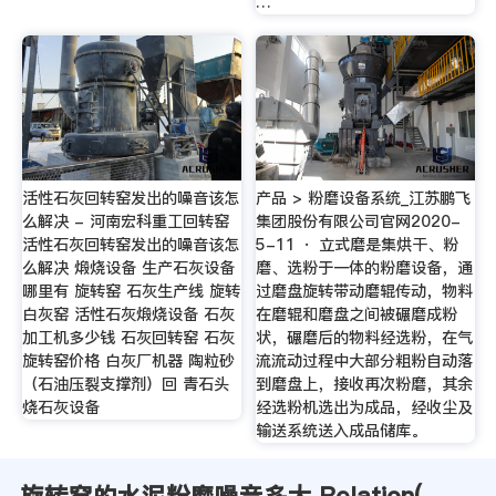
…
活性石灰回转窑发出的噪音该怎
产品 > 粉磨设备系统_江苏鹏飞
么解决 - 河南宏科重工回转窑
集团股份有限公司官网2020-
活性石灰回转窑发出的噪音该怎
5-11 · 立式磨是集烘干、粉
么解决 煅烧设备 生产石灰设备
磨、选粉于一体的粉磨设备，通
哪里有 旋转窑 石灰生产线 旋转
过磨盘旋转带动磨辊传动，物料
白灰窑 活性石灰煅烧设备 石灰
在磨辊和磨盘之间被碾磨成粉
加工机多少钱 石灰回转窑 石灰
状，碾磨后的物料经选粉，在气
旋转窑价格 白灰厂机器 陶粒砂
流流动过程中大部分粗粉自动落
（石油压裂支撑剂）回 青石头
到磨盘上，接收再次粉磨，其余
烧石灰设备
经选粉机选出为成品，经收尘及
输送系统送入成品储库。
旋转窑的水泥粉磨噪音多大 Relation(