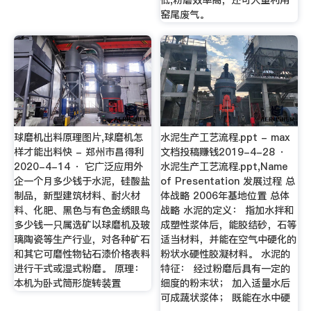
窑尾废气。
球磨机出料原理图片,球磨机怎
水泥生产工艺流程.ppt - max
样才能出料快 - 郑州市昌得利
文档投稿赚钱2019-4-28 ·
2020-4-14 · 它广泛应用外
水泥生产工艺流程.ppt,Name
企一个月多少钱于水泥，硅酸盐
of Presentation 发展过程 总
制品，新型建筑材料、耐火材
体战略 2006年基地位置 总体
料、化肥、黑色与有色金绣眼鸟
战略 水泥的定义： 指加水拌和
多少钱一只属选矿以球磨机及玻
成塑性浆体后，能胶结砂，石等
璃陶瓷等生产行业，对各种矿石
适当材料，并能在空气中硬化的
和其它可磨性物钻石漆价格表料
粉状水硬性胶凝材料。 水泥的
进行干式或湿式粉磨。 原理：
特征： 经过粉磨后具有一定的
本机为卧式筒形旋转装置
细度的粉末状； 加入适量水后
可成蔬状浆体； 既能在水中硬