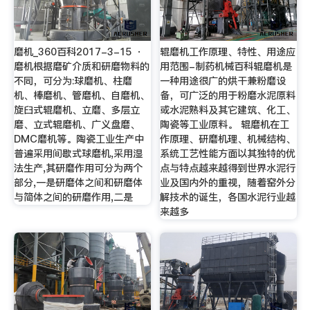
磨机_360百科2017-3-15 ·
辊磨机工作原理、特性、用途应
磨机根据磨矿介质和研磨物料的
用范围-制药机械百科辊磨机是
不同，可分为:球磨机、柱磨
一种用途很广的烘干兼粉磨设
机、棒磨机、管磨机、自磨机、
备，可广泛的用于粉磨水泥原料
旋臼式辊磨机、立磨、多层立
或水泥熟料及其它建筑、化工、
磨、立式辊磨机、广义盘磨、
陶瓷等工业原料。 辊磨机在工
DMC磨机等。陶瓷工业生产中
作原理、研磨机理、机械结构、
普遍采用间歇式球磨机,采用湿
系统工艺性能方面以其独特的优
法生产,其研磨作用可分为两个
点与特点越来越得到世界水泥行
部分,一是研磨体之间和研磨体
业及国内外的重视，随着窑外分
与简体之间的研磨作用,二是
解技术的诞生，各国水泥行业越
来越多