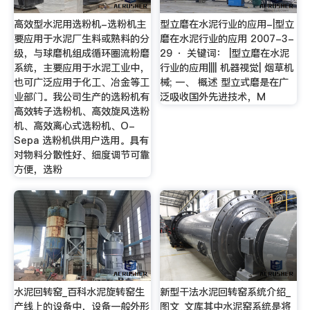
高效型水泥用选粉机-选粉机主
型立磨在水泥行业的应用-|型立
要应用于水泥厂生料或熟料的分
磨在水泥行业的应用 2007-3-
级，与球磨机组成循环圈流粉磨
29 · 关键词： |型立磨在水泥
系统，主要应用于水泥工业中，
行业的应用|||| 机器视觉| 烟草机
也可广泛应用于化工、冶金等工
械; 一、 概述 型立式磨是在广
业部门。我公司生产的选粉机有
泛吸收国外先进技术，M
高效转子选粉机、高效旋风选粉
机、高效离心式选粉机、O-
Sepa 选粉机供用户选用。具有
对物料分散性好、细度调节可靠
方便，选粉
水泥回转窑_百科水泥旋转窑生
新型干法水泥回转窑系统介绍_
产线上的设备中，设备一般外形
图文_文库其中水泥窑系统是将