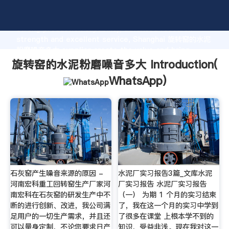
旋转窑的水泥粉磨噪音多大 manufacturer Grasping
strong production capability, advanced research
strength and excellent service, Shanghai 旋转窑的水泥
粉磨噪音多大 supplier create the value and bring
values to all of customers.
旋转窑的水泥粉磨噪音多大 Introduction(
WhatsApp
)
石灰窑产生噪音来源的原因 -
水泥厂实习报告3篇_文库水泥
河南宏科重工回转窑生产厂家河
厂实习报告 水泥厂实习报告
南宏科在石灰窑的研发生产中不
（一） 为期 1 个月的实习结束
断的进行创新、改进，我公司满
了，我在这一个月的实习中学到
足用户的一切生产需求，并且还
了很多在课堂 上根本学不到的
可以量身定制，不论您要求日产
知识，受益非浅。现在我对这一