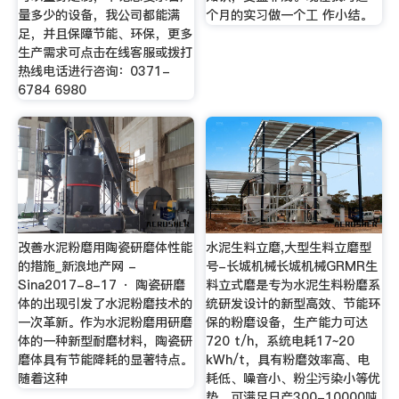
量多少的设备，我公司都能满
个月的实习做一个工 作小结。
足，并且保障节能、环保，更多
生产需求可点击在线客服或拨打
热线电话进行咨询：0371-
6784 6980
改善水泥粉磨用陶瓷研磨体性能
水泥生料立磨,大型生料立磨型
的措施_新浪地产网 -
号-长城机械长城机械GRMR生
Sina2017-8-17 · 陶瓷研磨
料立式磨是专为水泥生料粉磨系
体的出现引发了水泥粉磨技术的
统研发设计的新型高效、节能环
一次革新。作为水泥粉磨用研磨
保的粉磨设备，生产能力可达
体的一种新型耐磨材料，陶瓷研
720 t/h，系统电耗17~20
磨体具有节能降耗的显著特点。
kWh/t，具有粉磨效率高、电
随着这种
耗低、噪音小、粉尘污染小等优
势，可满足日产300-10000吨