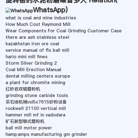
WhatsApp
)
what is coal and mine industries
How Much Cost Raymond Mill
Wear Components For Coal Grinding Customer Case
there are ash stainless steel
kazakhstan iron ore coal
service manual of fls ball mill
hario mini mill fines
Storm Silver Grinding 2
Coal Mill Erection Manual
dental milling centers europe
a plant for chromite mining
红砂岩双辊磨粉机
grinding stone carbide tools
采石场机械vsi5x7615砂粉设备
rockwell 21100 vertical mill
hammer mill mf in vadodara
矿石新型颚式磨粉机
ball mill motor power
hamp;amps manufacturing gm grinder