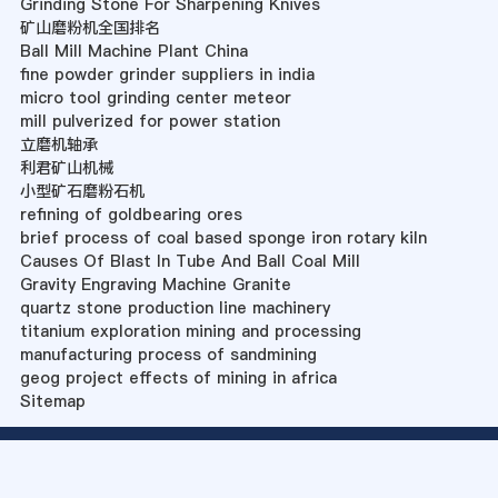
Grinding Stone For Sharpening Knives
矿山磨粉机全国排名
Ball Mill Machine Plant China
fine powder grinder suppliers in india
micro tool grinding center meteor
mill pulverized for power station
立磨机轴承
利君矿山机械
小型矿石磨粉石机
refining of goldbearing ores
brief process of coal based sponge iron rotary kiln
Causes Of Blast In Tube And Ball Coal Mill
Gravity Engraving Machine Granite
quartz stone production line machinery
titanium exploration mining and processing
manufacturing process of sandmining
geog project effects of mining in africa
Sitemap