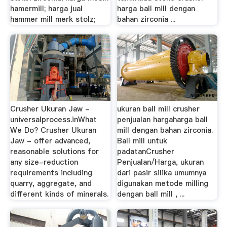
hamermill; harga jual
harga ball mill dengan
hammer mill merk stolz;
bahan zirconia ...
Crusher Ukuran Jaw -
ukuran ball mill crusher
universalprocess.inWhat
penjualan hargaharga ball
We Do? Crusher Ukuran
mill dengan bahan zirconia.
Jaw - offer advanced,
Ball mill untuk
reasonable solutions for
padatanCrusher
any size-reduction
Penjualan/Harga, ukuran
requirements including
dari pasir silika umumnya
quarry, aggregate, and
digunakan metode milling
different kinds of minerals.
dengan ball mill , ...