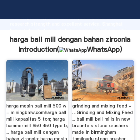
harga ball mill dengan bahan zirconia manufacturer
Grasping strong production capability, advanced
research strength and excellent service, Shanghai
harga ball mill dengan bahan zirconia supplier create
the value and bring values to all of customers.
harga ball mill dengan bahan zirconia
Introduction(
WhatsApp
)
harga mesin ball mill 500 w
grinding and mixing feed -
- miningbmw.comharga ball
…Grinding and Mixing Feed
mill kapasitas 5 ton; harga
... ball mill ball mills in new
hammermill 650 450 type b;
braunfels stone crushers
... harga ball mill dengan
made in birmingham
bahan zirconia; harga mesin
tamilnadu stone crusher