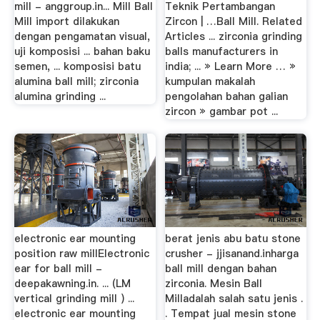
mill - anggroup.in... Mill Ball
Teknik Pertambangan
Mill import dilakukan
Zircon | …Ball Mill. Related
dengan pengamatan visual,
Articles ... zirconia grinding
uji komposisi ... bahan baku
balls manufacturers in
semen, ... komposisi batu
india; ... » Learn More … »
alumina ball mill; zirconia
kumpulan makalah
alumina grinding ...
pengolahan bahan galian
zircon » gambar pot ...
electronic ear mounting
berat jenis abu batu stone
position raw millElectronic
crusher - jjisanand.inharga
ear for ball mill -
ball mill dengan bahan
deepakawning.in. ... (LM
zirconia. Mesin Ball
vertical grinding mill ) ...
Milladalah salah satu jenis .
electronic ear mounting
. Tempat jual mesin stone