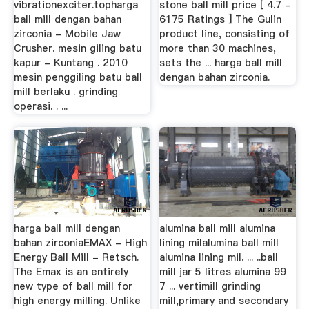
vibrationexciter.topharga
stone ball mill price [ 4.7 -
ball mill dengan bahan
6175 Ratings ] The Gulin
zirconia - Mobile Jaw
product line, consisting of
Crusher. mesin giling batu
more than 30 machines,
kapur - Kuntang . 2010
sets the ... harga ball mill
mesin penggiling batu ball
dengan bahan zirconia.
mill berlaku . grinding
operasi. . ...
harga ball mill dengan
alumina ball mill alumina
bahan zirconiaEMAX - High
lining milalumina ball mill
Energy Ball Mill - Retsch.
alumina lining mil. ... ..ball
The Emax is an entirely
mill jar 5 litres alumina 99
new type of ball mill for
7 ... vertimill grinding
high energy milling. Unlike
mill,primary and secondary