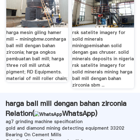
harga mesin giling hamer
rsk satelite imagery for
mill - miningbmw.comharga
solid minerals
ball mill dengan bahan
miningpemisahan solid
zirconia; harga ongkos
dengan gas chruser. solid
pembuatan ball mill; harga
minerals deposits in nigeria
three roll mill untuk
rsk satelite imagery for
pigment; RD Equipments.
solid minerals mining harga
material of mill roller chain;
ball mill dengan bahan
zirconia sbm ...
harga ball mill dengan bahan zirconia
Relation(
WhatsApp
)
ag7 grinding machine specification
gold and diamond mining detecting equipment 33202
Bearing On Cement Mills