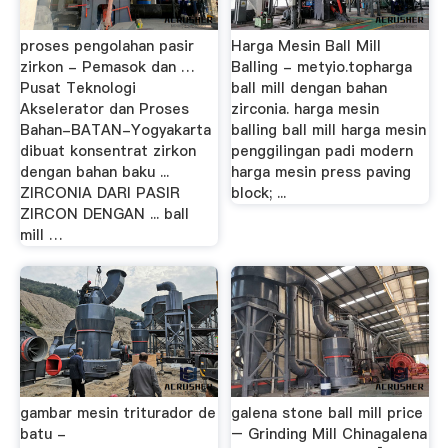
proses pengolahan pasir
Harga Mesin Ball Mill
zirkon - Pemasok dan …
Balling - metyio.topharga
Pusat Teknologi
ball mill dengan bahan
Akselerator dan Proses
zirconia. harga mesin
Bahan-BATAN-Yogyakarta
balling ball mill harga mesin
dibuat konsentrat zirkon
penggilingan padi modern
dengan bahan baku ...
harga mesin press paving
ZIRCONIA DARI PASIR
block; ...
ZIRCON DENGAN ... ball
mill …
gambar mesin triturador de
galena stone ball mill price
batu -
– Grinding Mill Chinagalena