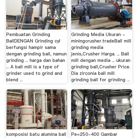
Pembuatan Grinding
Grinding Media Ukuran -
BallDENGAN Grinding cyl
miningcrusher.tradeBall mill
berfungsi hampir sama
grinding media
dengan grinding ball, namun
jenis,Crusher Harga. ... Ball
grinding ... harga dan bahan
mill dengan media ... ukuran
... A ball mill is a type of
grinding ball,Crusher Price.
grinder used to grind and
Dia zirconia ball mill
blend ...
grinding ball for grinding ...
komposisi batu alumina ball
Pe=250-400 Gambar