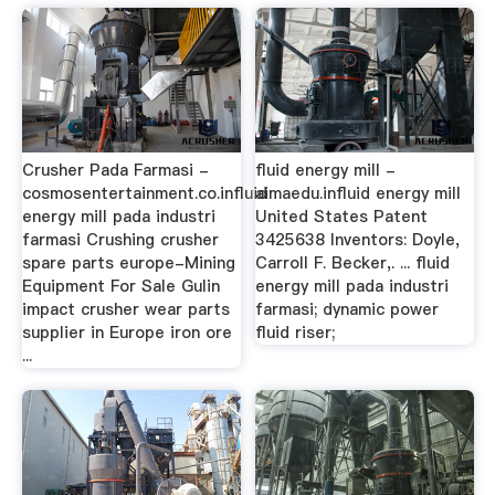
Crusher Pada Farmasi -
fluid energy mill -
cosmosentertainment.co.influid
aimaedu.influid energy mill
energy mill pada industri
United States Patent
farmasi Crushing crusher
3425638 Inventors: Doyle,
spare parts europe-Mining
Carroll F. Becker,. ... fluid
Equipment For Sale Gulin
energy mill pada industri
impact crusher wear parts
farmasi; dynamic power
supplier in Europe iron ore
fluid riser;
...