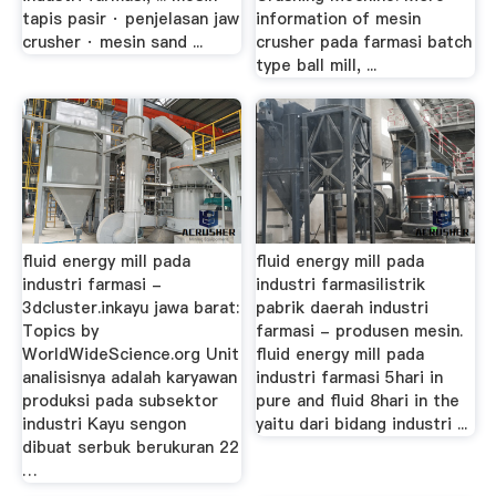
tapis pasir · penjelasan jaw
information of mesin
crusher · mesin sand ...
crusher pada farmasi batch
type ball mill, ...
fluid energy mill pada
fluid energy mill pada
industri farmasi -
industri farmasilistrik
3dcluster.inkayu jawa barat:
pabrik daerah industri
Topics by
farmasi - produsen mesin.
WorldWideScience.org Unit
fluid energy mill pada
analisisnya adalah karyawan
industri farmasi 5hari in
produksi pada subsektor
pure and fluid 8hari in the
industri Kayu sengon
yaitu dari bidang industri ...
dibuat serbuk berukuran 22
…