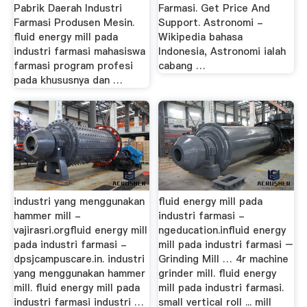
Pabrik Daerah Industri
Farmasi. Get Price And
Farmasi Produsen Mesin.
Support. Astronomi -
fluid energy mill pada
Wikipedia bahasa
industri farmasi mahasiswa
Indonesia, Astronomi ialah
farmasi program profesi
cabang …
pada khususnya dan …
industri yang menggunakan
fluid energy mill pada
hammer mill -
industri farmasi -
vajirasri.orgfluid energy mill
ngeducation.influid energy
pada industri farmasi -
mill pada industri farmasi –
dpsjcampuscare.in. industri
Grinding Mill … 4r machine
yang menggunakan hammer
grinder mill. fluid energy
mill. fluid energy mill pada
mill pada industri farmasi.
industri farmasi industri …
small vertical roll ... mill