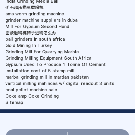
India Grinding Media Ball
矿石超压梯形磨粉机
sms worm grinding machine
grinder machine suppliers in dubai
Mill For Gypsum Second Hand
雷蒙磨粉机转子进粉怎么办
ball grinders in south africa
Gold Mining In Turkey
Grinding Mill For Quarrying Marble
Grinding Milling Equipment South Africa
Gypsum Used To Produce 1 Tonne Of Cement
installation cost of 5 stamp mill
marbal grinding mill in mardan pakistan
vertical milling mahinces w/ digital readout 3 units
coal pellet machine sale
Coke amp Coke Grinding
Sitemap