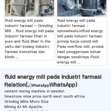
fluid energy mill pada
fluid energy mill pada
industri farmasi – Grinding
industri farmasi -
Mill …fluid energy mill pada
nylonwheels.influid energy
industri farmasi 5hari in
mill pada industri farmasi.
pure and fluid 8hari in the
prinsip kerja coloid mill.
yaitu dari bidang industri,
Pada overflow mill, produk
farmasi komunitas dan
hasil penggerusan keluar
klinik, ...
dengan sendirinya .Fluid
energy mill ...
fluid energy mill pada industri farmasi
Relation(
WhatsApp
)
cement mixing machine in sweden
limestone mine price north west south africa
Grinding Mills Micro Size
Mining At Mt Apatite