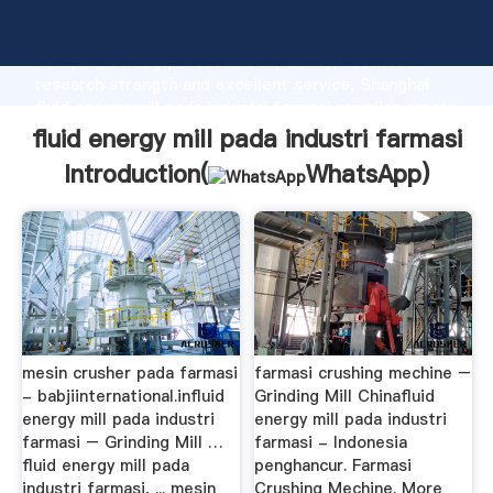
fluid energy mill pada industri farmasi manufacturer
Grasping strong production capability, advanced
research strength and excellent service, Shanghai
fluid energy mill pada industri farmasi supplier create
the value and bring values to all of customers.
fluid energy mill pada industri farmasi
Introduction(
WhatsApp
)
mesin crusher pada farmasi
farmasi crushing mechine –
- babjiinternational.influid
Grinding Mill Chinafluid
energy mill pada industri
energy mill pada industri
farmasi – Grinding Mill …
farmasi - Indonesia
fluid energy mill pada
penghancur. Farmasi
industri farmasi, ... mesin
Crushing Mechine. More