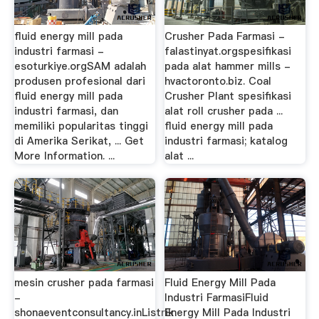
fluid energy mill pada
Crusher Pada Farmasi -
industri farmasi -
falastinyat.orgspesifikasi
esoturkiye.orgSAM adalah
pada alat hammer mills -
produsen profesional dari
hvactoronto.biz. Coal
fluid energy mill pada
Crusher Plant spesifikasi
industri farmasi, dan
alat roll crusher pada ...
memiliki popularitas tinggi
fluid energy mill pada
di Amerika Serikat, ... Get
industri farmasi; katalog
More Information. ...
alat ...
mesin crusher pada farmasi
Fluid Energy Mill Pada
-
Industri FarmasiFluid
shonaeventconsultancy.inListrik
Energy Mill Pada Industri