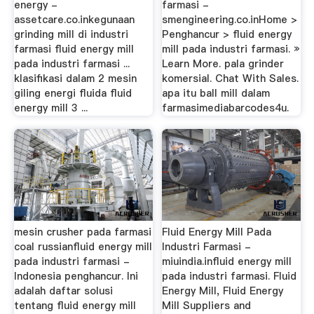
energy -
farmasi -
assetcare.co.inkegunaan
smengineering.co.inHome >
grinding mill di industri
Penghancur > fluid energy
farmasi fluid energy mill
mill pada industri farmasi. »
pada industri farmasi ...
Learn More. pala grinder
klasifikasi dalam 2 mesin
komersial. Chat With Sales.
giling energi fluida fluid
apa itu ball mill dalam
energy mill 3 ...
farmasimediabarcodes4u.
mesin crusher pada farmasi
Fluid Energy Mill Pada
coal russianfluid energy mill
Industri Farmasi -
pada industri farmasi -
miuindia.influid energy mill
Indonesia penghancur. Ini
pada industri farmasi. Fluid
adalah daftar solusi
Energy Mill, Fluid Energy
tentang fluid energy mill
Mill Suppliers and