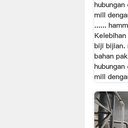
hubungan 
mill dengan
...... hamm
Kelebihan 
biji bijia
bahan pak
hubungan 
mill dengan