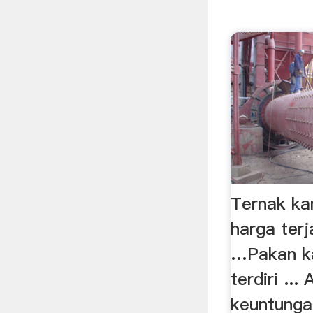
Ternak ka
harga ter
…Pakan ka
terdiri ...
keuntunga