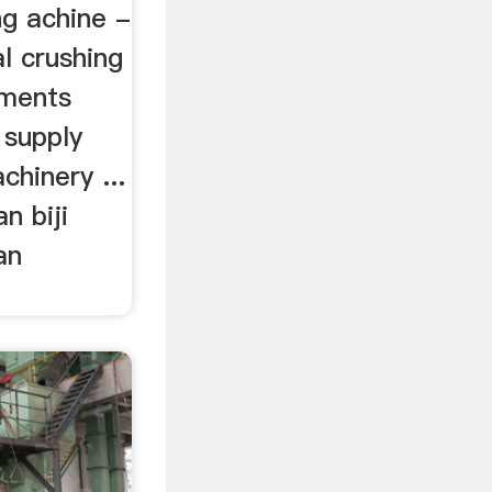
ng achine -
l crushing
pments
 supply
chinery ...
n biji
an