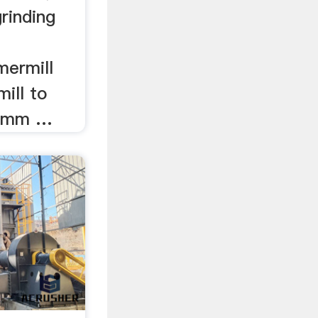
rinding
ermill
ill to
5 mm …