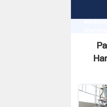
Pakan B
manufact
advanced
Shangha
supplier
Pa
custome
Ham