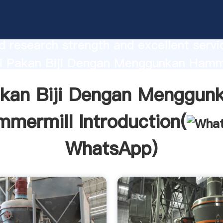
iji Dengan Menggunkan Hammermill
urer Grasping strong production capabi
 research strength and excellent servi
i Pakan Biji Dengan Menggunkan Hamm
 create the value and bring values to all
kan Biji Dengan Menggun
rs.
mermill Introduction(
WhatsApp
)