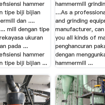
efisiensi hammer
hammermill grindi
 tipe biji bijian
…As a professiona
ermill dan ....
and grinding equi
... mill dengan tipe
manufacturer, can
n. rekayasa ukuran
you all kinds of ma
an pada ...
penghancuran paka
efisiensi hammer
dengan menggunk
 tipe biji bijian ...
hammermill ...