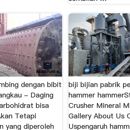
mbing dengan bibit
biji bijian pabrik p
jangkau - Daging
hammer hammerS
rbohidrat bisa
Crusher Mineral Mi
 Akan Tetapi
Gallery About Us 
n yang diperoleh
Uspengaruh hamme