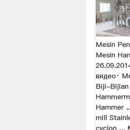
Mesin Pene
Mesin Ha
26.09.201
видео· M
Biji-Bijia
Hammermil
Hammer .
mill Stain
cyclon ...