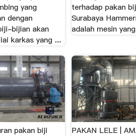
mbing yang
terhadap pakan biji 
an dengan
Surabaya Hammerm
ji-bijian akan
adalah mesin yang 
iai karkas yang ...
ran pakan biji
PAKAN LELE | A