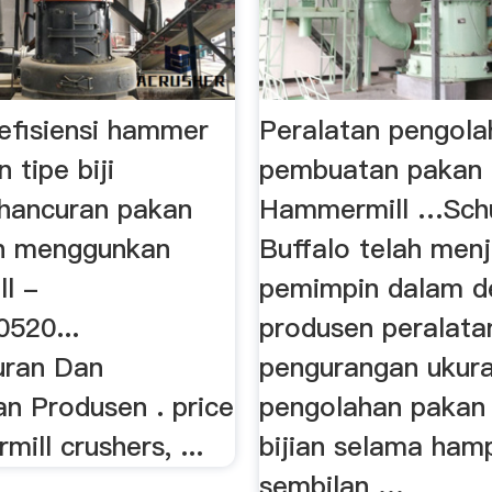
efisiensi hammer
Peralatan pengola
 tipe biji
pembuatan pakan 
ghancuran pakan
Hammermill …Sch
an menggunkan
Buffalo telah menj
l -
pemimpin dalam d
0520...
produsen peralata
uran Dan
pengurangan ukura
an Produsen . price
pengolahan pakan 
ill crushers, ...
bijian selama hamp
sembilan …