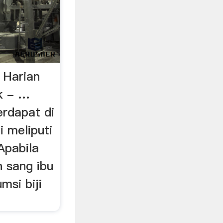
 Harian
k - …
rdapat di
i meliputi
 Apabila
h sang ibu
msi biji