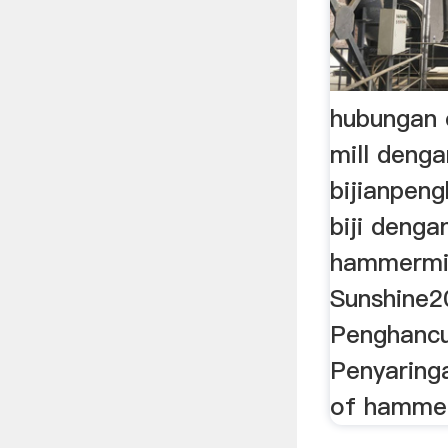
hubungan 
mill dengan
bijianpen
biji deng
hammermil
Sunshine2
Penghanc
Penyaring
of hammerm