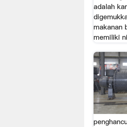
adalah ka
digemukk
makanan bi
memiliki ni
penghancu