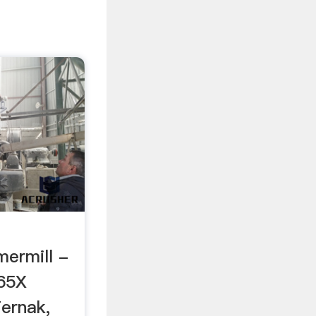
ermill -
65X
ernak,