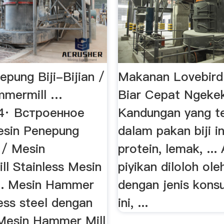
pung Biji-Bijian /
Makanan Lovebird
mmermill …
Biar Cepat Ngeke
4· Встроенное
Kandungan yang te
esin Penepung
dalam pakan biji in
n / Mesin
protein, lemak, ...
l Stainless Mesin
piyikan diloloh ole
.. Mesin Hammer
dengan jenis konsu
less steel dengan
ini, ...
 Mesin Hammer Mill