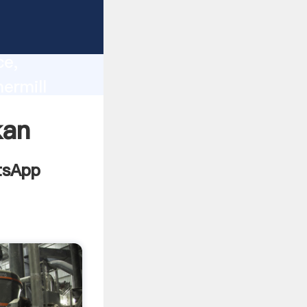
lity,
ce,
ermill
 of
kan