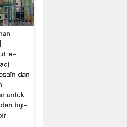
han
|
utte-
adi
esain dan
n
n untuk
dan biji-
ir