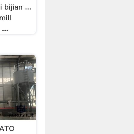
bijian ...
ill
...
MATO