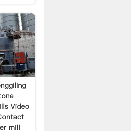
enggiling
tone
lls Video
Contact
r mill