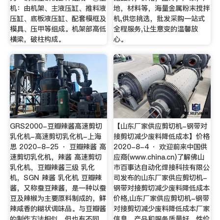
机：由机架、主液压缸、推料液
地，材料等，海量金属粉末搅拌
压缸、底板液压缸、配套模框及
机,供您挑选，批发采购一站式
模具、压甲等组成。机架部高低
全程服务,让生意变的温馨放
横梁，破柱构成。
心。
GRS2000-豆瓣辣酱高速剪切
【山东厂家供应剪切机-钢带对
乳化机-高速剪切乳化机-上海
接剪切减少废料降低成本】价格
思 2020-8-25 · 豆瓣辣酱 高
2020-8-4 · 欢迎前来中国供
速剪切乳化机，辣酱 高速剪切
应商(www.china.cn)了解佛山
乳化机，豆瓣辣酱三级 乳化
市百事达自动化焊接科技有限公
机，SGN 辣酱 乳化机 豆瓣辣
司发布的山东厂家供应剪切机-
酱，又称蚕豆辣酱，是一种以蚕
钢带对接剪切减少废料降低成本
豆及辣椒为主要原料制成的，鲜
价格,山东厂家供应剪切机-钢带
辣咸香的糊状调味品。与豆瓣酱
对接剪切减少废料降低成本厂家
的制作方法相似，但也有不同，
信息，产品和服务质量好，性价