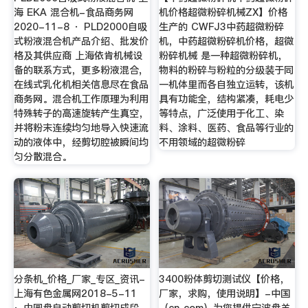
海 EKA 混合机-食品商务网
机价格超微粉碎机械ZX】价格
2020-11-8 · PLD2000自吸
生产的 CWFJ3中药超微粉碎
式粉液混合机产品介绍、批发价
机，中药超微粉碎机价格，超微
格及其供应商 上海依肯机械设
粉碎机械 是一种超微粉碎机，
备的联系方式，更多粉液混合,
物料的粉碎与粉粒的分级装于同
在线式乳化机相关信息尽在食品
一机体里而各自独立运转，该机
商务网。混合机工作原理为利用
具有功能全，结构紧凑，耗电少
特殊转子的高速旋转产生真空，
等特点，广泛使用于化工、染
并将粉末连续均匀地导入快速流
料、涂料、医药、食品等行业的
动的液体中，经剪切腔被瞬间均
不用领域的超微粉碎
匀分散混合。
分条机_价格_厂家_专区_资讯-
3400粉体剪切测试仪【价格，
上海有色金属网2018-5-11
厂家，求购，使用说明】-中国
· 由圆盘自动剪切机剪切成段，
（cn..com）为您提供宁波盘羊