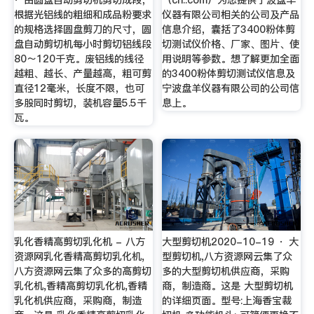
根据光铝线的粗细和成品粉要求
仪器有限公司相关的公司及产品
的规格选择圆盘剪刀的尺寸，圆
信息介绍，囊括了3400粉体剪
盘自动剪切机每小时剪切铝线段
切测试仪价格、厂家、图片、使
80～120千克。废铝线的线径
用说明等参数。想了解更加全面
越粗、越长、产量越高，粗可剪
的3400粉体剪切测试仪信息及
直径12毫米，长度不限，也可
宁波盘羊仪器有限公司的公司信
多股同时剪切，装机容量5.5千
息上。
瓦。
乳化香精高剪切乳化机 - 八方
大型剪切机2020-10-19 · 大
资源网乳化香精高剪切乳化机,
型剪切机,八方资源网云集了众
八方资源网云集了众多的高剪切
多的大型剪切机供应商，采购
乳化机,香精高剪切乳化机,香精
商，制造商。这是 大型剪切机
乳化机供应商，采购商，制造
的详细页面。型号:上海香宝裁