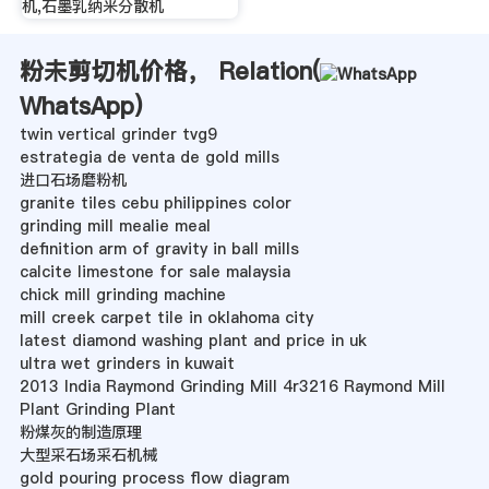
机,石墨乳纳米分散机
粉未剪切机价格， Relation(
WhatsApp
)
twin vertical grinder tvg9
estrategia de venta de gold mills
进口石场磨粉机
granite tiles cebu philippines color
grinding mill mealie meal
definition arm of gravity in ball mills
calcite limestone for sale malaysia
chick mill grinding machine
mill creek carpet tile in oklahoma city
latest diamond washing plant and price in uk
ultra wet grinders in kuwait
2013 India Raymond Grinding Mill 4r3216 Raymond Mill
Plant Grinding Plant
粉煤灰的制造原理
大型采石场采石机械
gold pouring process flow diagram