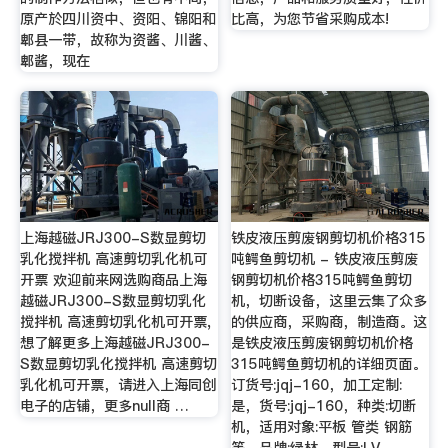
原产於四川资中、资阳、锦阳和
比高，为您节省采购成本!
郫县一带，故称为资酱、川酱、
郫酱，现在
上海越磁JRJ300-S数显剪切
铁皮液压剪废钢剪切机价格315
乳化搅拌机 高速剪切乳化机可
吨鳄鱼剪切机 - 铁皮液压剪废
开票 欢迎前来网选购商品上海
钢剪切机价格315吨鳄鱼剪切
越磁JRJ300-S数显剪切乳化
机，切断设备，这里云集了众多
搅拌机 高速剪切乳化机可开票,
的供应商，采购商，制造商。这
想了解更多上海越磁JRJ300-
是铁皮液压剪废钢剪切机价格
S数显剪切乳化搅拌机 高速剪切
315吨鳄鱼剪切机的详细页面。
乳化机可开票，请进入上海同创
订货号:jqj-160，加工定制:
电子的店铺，更多null商 …
是，货号:jqj-160，种类:切断
机，适用对象:平板 管类 钢筋