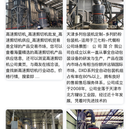
高速剪切机_高速剪切机批发_高
天津多列包装机定制-多列奶粉
速剪切机供应_高速剪切机贸易
包装机-适用于三七粉-代餐粉
是全球的产品交易市场，您可以
公司场景图： 公 司 简 介 我公
查看海量精选的高速剪切机产品
司自成立以来一直从事全自动包
供应信息，还可以浏览高速剪切
装设备的研发与生产，产品在国
机公司黄页，与商友在线洽谈，
内市场占有相当份额并远销国际
查找新高速剪切机行业动态，价
市场。DXD系列全自动包装机组
格行情，搜索即 …
占有率在80%以上，拥有良好
的售前售后服务体系。公司成立
于2008年，公司坐落于天津市
北方耀谷工业园，经过近十年发
展，凭着对先进技术的