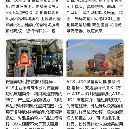
商。这是 乳化香精高剪切乳化
切机 多功能机头: 可简便更换不
机 的详细页面。更多细节展示
同工具头，具备镂铣、震动、全
说明请点击》》 乳化香精乳化
断裁切、半断裁切以及压痕、绘
机,乳化香精均质机 上海乳化香
图、光标定位和可选CCD工业
精乳化机,德国乳化香精均质机
相机定位功能 安全装置:采用光
价格电议，咨询请联系： 包
学传感器，反应灵敏
微量剪切机|参数|价格|指标 -
ATS-JQ1微量剪切机|参数|价
ATS工业系统有限公司微量剪
格|指标 - 安拓思纳米技术（苏
切机原理简介：利用高速旋转的
州 ATS-JQ1微量剪切机ATS-
转子，产生巨大的剪切力，对物
JQ1 原理简介：通过剪切刀头
料进行粉碎和乳化应用范围：适
的高速旋转，外边缘以极高的线
用于各种液体物料的乳化和粉碎
速度对样品进行粉碎，极大的剪
反应，对混悬的粉末样品进行粉
切力和撞击 力，可以达到乳化
碎（粉末硬度不大于莫氏硬度
样品，粉碎固体粉末的效果应用