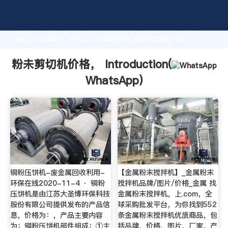
粉未剪切机价格， manufacturer Grasping strong
production capability, advanced research strength
and excellent service, Shanghai 粉未剪切机价格，
supplier create the value and bring values to all of
customers.
粉未剪切机价格， Introduction(
WhatsApp
)
铜粉压饼机-废金属回收利用-
【金属粉末搅拌机】_金属粉末
环保在线2020-11-4 · 铜粉
搅拌机品牌/图片/价格_金属 找
压饼机是由江苏大圣博环保科技
金属粉末搅拌机，上.com，全
股份有限公司提供发布的产品信
球采购批发平台，为你找到552
息，价格为：，产品主要内容
条金属粉末搅拌机优质商品，包
为：铜粉压饼机部件组成：①主
括品牌，价格，图片，厂家，产