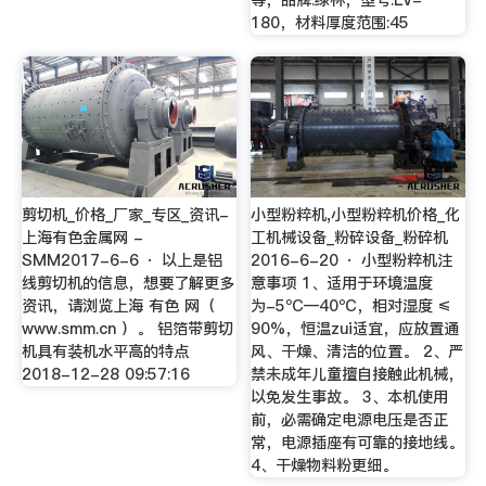
等，品牌:绿林，型号:LV-
180，材料厚度范围:45
剪切机_价格_厂家_专区_资讯-
小型粉粹机,小型粉粹机价格_化
上海有色金属网 -
工机械设备_粉碎设备_粉碎机
SMM2017-6-6 · 以上是铝
2016-6-20 · 小型粉粹机注
线剪切机的信息，想要了解更多
意事项 1、适用于环境温度
资讯，请浏览上海 有色 网（
为-5ºC—40ºC，相对湿度 ≤
www.smm.cn ）。 铝箔带剪切
90%，恒温zui适宜，应放置通
机具有装机水平高的特点
风、干燥、清洁的位置。 2、严
2018-12-28 09:57:16
禁未成年儿童擅自接触此机械，
以免发生事故。 3、本机使用
前，必需确定电源电压是否正
常，电源插座有可靠的接地线。
4、干燥物料粉更细。