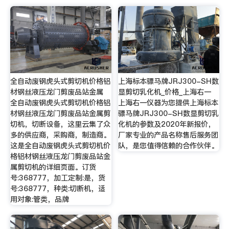
全自动废钢虎头式剪切机价格铝
上海标本骠马牌JRJ300-SH数
材钢丝液压龙门剪废品站金属
显剪切乳化机_价格_上海右一
全自动废钢虎头式剪切机价格铝
上海右一仪器为您提供上海标本
材钢丝液压龙门剪废品站金属剪
骠马牌JRJ300-SH数显剪切乳
切机，切断设备，这里云集了众
化机的参数及2020年新报价，
多的供应商，采购商，制造商。
厂家专业的产品名称售后服务团
这是全自动废钢虎头式剪切机价
队，是您值得信赖的合作伙伴。
格铝材钢丝液压龙门剪废品站金
属剪切机的详细页面。订货
号:368777，加工定制:是，货
号:368777，种类:切断机，适
用对象:管类，品牌