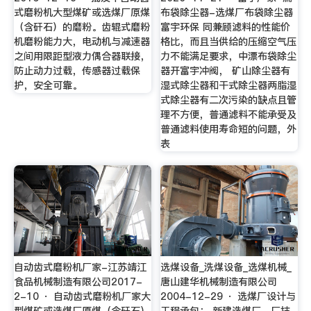
式磨粉机大型煤矿或选煤厂原煤
布袋除尘器-选煤厂布袋除尘器
（含矸石）的磨粉。齿辊式磨粉
富宇环保 同兼顾滤料的性能价
机磨粉能力大，电动机与减速器
格比，而且当供给的压缩空气压
之间用限距型液力偶合器联接，
力不能满足要求，中漂布袋除尘
防止动力过载，传感器过载保
器开富宇冲阀， 矿山除尘器有
护，安全可靠。
湿式除尘器和干式除尘器两脂湿
式除尘器有二次污染的缺点且管
理不方便，普通滤料不能承受及
普通滤料使用寿命短的问题，外
表
自动齿式磨粉机厂家-江苏靖江
选煤设备_洗煤设备_选煤机械_
食品机械制造有限公司2017-
唐山建华机械制造有限公司
2-10 · 自动齿式磨粉机厂家大
2004-12-29 · 选煤厂设计与
型煤矿或选煤厂原煤（含矸石）
工程承包： 新建选煤厂、厂技