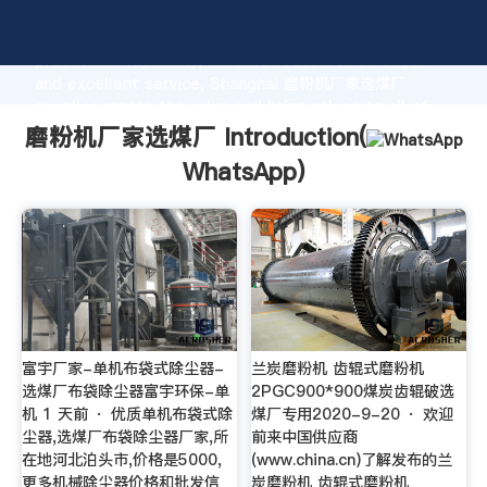
磨粉机厂家选煤厂 manufacturer Grasping strong
production capability, advanced research strength
and excellent service, Shanghai 磨粉机厂家选煤厂
supplier create the value and bring values to all of
customers.
磨粉机厂家选煤厂 Introduction(
WhatsApp
)
富宇厂家-单机布袋式除尘器-
兰炭磨粉机 齿辊式磨粉机
选煤厂布袋除尘器富宇环保-单
2PGC900*900煤炭齿辊破选
机 1 天前 · 优质单机布袋式除
煤厂专用2020-9-20 · 欢迎
尘器,选煤厂布袋除尘器厂家,所
前来中国供应商
在地河北泊头市,价格是5000,
(www.china.cn)了解发布的兰
更多机械除尘器价格和批发信
炭磨粉机 齿辊式磨粉机