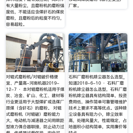
有大量粉尘，且磨粉机的磨粉强
厂家。
度低，不能适应含煤矸石的煤炭
磨粉，且磨粉后的粒度不均匀，
容易超粒。
对辊式磨粉机/对辊破价格便
石料厂磨粉机除尘器怎么选型_
宜、产量高-河南机器2019-
知道2018-6-10 · 石料厂磨
12-7 · 本对辊磨粉机适用于煤
粉机除尘器怎么选型，石料厂磨
炭、冶金、矿山、化工、建材等
粉机除尘器具有结构简单，投资
行业更适用于大型煤矿或选煤厂
费用低，操作简单可靠管理维护
原煤（含矸石）的磨粉。 对辊
技术上要求不高等优点。该种除
式磨粉机（对辊破）磨粉能力
尘设备具有阻力小，除尘效率
大，电动机与减速器之间用限距
高，处理风量大，性能稳定，占
型液力偶合器联接，防止动力过
地面积小结构简单，实用廉价等