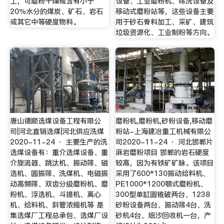
工，可磨粉干燥或含有小于
设备、工业磨粉机、筛洗设备及
20％水分的煤炭、矿石、岩石
移动式磨粉站等，这些设备主要
或其它中等硬度物料。
用于砂石骨料加工、采矿、建筑
垃圾资源化、工业制粉等方向。
唐山德顺选煤设备工程有限公
磨粉机,磨粉机,砂粉设备,移动磨
司|河北直销选煤|河北供应洗煤
粉站-上海建冶重工机械有限公
2020-11-24 · 主要生产的洗
司2020-11-24 · 河北邯郸片
选煤设备有：重介选煤设备、重
麻岩磨粉项目 邯郸的岩石硬度
介旋流器、跳汰机、振动筛、磁
较高，因为有铁矿矿脉。该项目
选机、圆振筛、洗煤机、电磁振
采用了600*130振动给料机、
动高频筛、双齿分级磨粉机、磨
PE1000*1200颚式磨粉机、
粉机、浮选机、斗提机、离心
300型单缸圆锥破两台、1238
机、给料机、斜管浓缩机等 是
砂粉设备两台、振动筛4台、洗
集选煤厂工程总承包、选煤厂设
砂机4台、细沙回收机一台，产