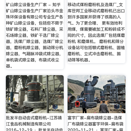
矿山除尘设备生产厂家 - 知乎
移动式煤粉磨粉机及选煤厂_文
矿山除尘设备生产厂家泊头市金
库世邦工业移动式磨粉机已出口
珠环保设备有限公司专业生产各
到许多国家并获得了很高的人
种矿山除尘设备，包括但不限于
气。为了更合理、 更有效地利
铁矿除尘器，石料厂除尘器，采
用煤，煤需要被加工和粉碎成不
石场除尘器，铁矿干选厂除尘
同的尺寸，因此选煤厂包括煤磨
器，洗煤厂除尘器，选煤厂除尘
粉机 和磨煤机。 磨粉机和筛分
器，磨粉机除尘器，振动筛分机
设备站可包括颚式磨粉机、圆锥
除尘器，气箱脉冲袋式除尘器，
磨粉机、立式冲击磨粉机、振
单机袋式除尘器，布袋式收尘
动筛等机器。
器。
批发半自动齿式磨粉机-江苏靖
富宇厂家-扁布袋除尘器-选煤
江食品机械制造有限公司
厂布袋除尘器富宇环保-扁布袋
2016-12-19 · 批发半自动齿
2020-11-21 · 富宇厂家-扁