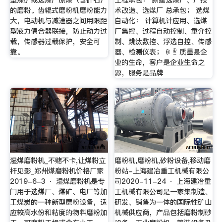
的磨粉。齿辊式磨粉机磨粉能力
术改造、选煤厂 总承包； 选煤
大，电动机与减速器之间用限距
自动化： 计算机计应用、选煤
型液力偶合器联接，防止动力过
厂集控、过程自动控制、重介控
载，传感器过载保护，安全可
制、跳汰数控、浮选自控、传感
靠。
器、检测仪表； ꁆ ꁇ 质量是企
业的生命，客户是企业生命之
源，服务是品牌
湿煤磨粉机_不赌不卡,让煤粉立
磨粉机,磨粉机,砂粉设备,移动磨
杆见影_郑州煤磨粉机价格厂家
粉站-上海建冶重工机械有限公
2019-6-3 · 湿煤磨粉机是专
司2020-11-24 · 上海建冶重
门用于选煤厂、煤矿、电厂等加
工机械有限公司是一家集制造、
工煤炭的一种新型磨粉设备，适
研发、销售为一体的国际性矿山
应较高水份和粘度的物料磨粉加
机械供应商，产品包括磨粉制砂