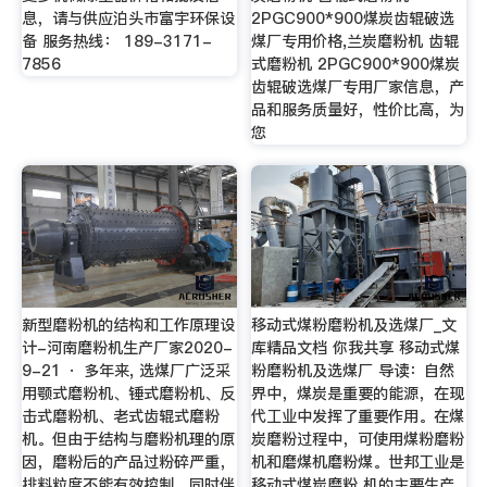
息，请与供应泊头市富宇环保设
2PGC900*900煤炭齿辊破选
备 服务热线： 189-3171-
煤厂专用价格,兰炭磨粉机 齿辊
7856
式磨粉机 2PGC900*900煤炭
齿辊破选煤厂专用厂家信息，产
品和服务质量好，性价比高，为
您
新型磨粉机的结构和工作原理设
移动式煤粉磨粉机及选煤厂_文
计-河南磨粉机生产厂家2020-
库精品文档 你我共享 移动式煤
9-21 · 多年来, 选煤厂广泛采
粉磨粉机及选煤厂 导读：自然
用颚式磨粉机、锤式磨粉机、反
界中，煤炭是重要的能源，在现
击式磨粉机、老式齿辊式磨粉
代工业中发挥了重要作用。在煤
机。但由于结构与磨粉机理的原
炭磨粉过程中，可使用煤粉磨粉
因，磨粉后的产品过粉碎严重，
机和磨煤机磨粉煤。世邦工业是
排料粒度不能有效控制，同时伴
移动式煤炭磨粉 机的主要生产