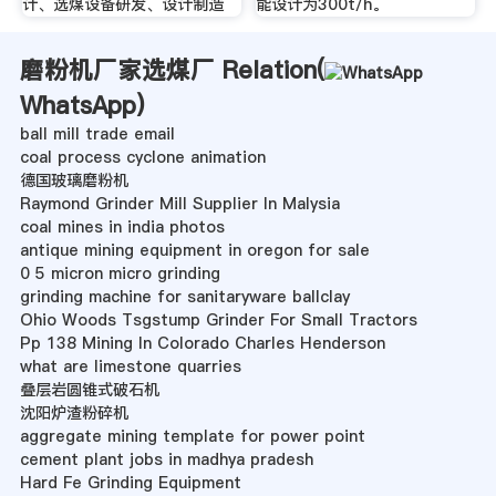
计、选煤设备研发、设计制造
能设计为300t/h。
磨粉机厂家选煤厂 Relation(
WhatsApp
)
ball mill trade email
coal process cyclone animation
德国玻璃磨粉机
Raymond Grinder Mill Supplier In Malysia
coal mines in india photos
antique mining equipment in oregon for sale
0 5 micron micro grinding
grinding machine for sanitaryware ballclay
Ohio Woods Tsgstump Grinder For Small Tractors
Pp 138 Mining In Colorado Charles Henderson
what are limestone quarries
叠层岩圆锥式破石机
沈阳炉渣粉碎机
aggregate mining template for power point
cement plant jobs in madhya pradesh
Hard Fe Grinding Equipment