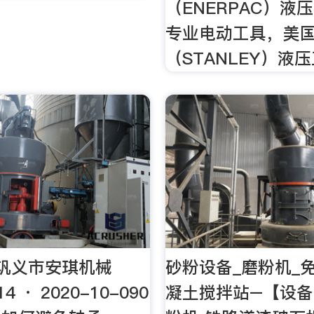
（ENERPAC）液
专业电动工具，美
（STANLEY）液
巩义市安琪机械
砂粉设备_磨粉机_
14 · 2020-10-090
凝土搅拌站–【设