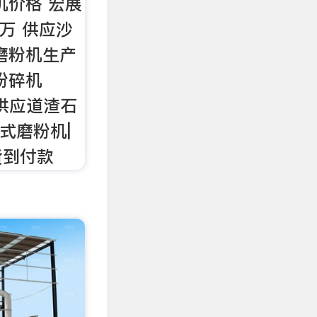
机价格 宏展
7万 供应沙
磨粉机生产
粉碎机
械供应道渣石
击式磨粉机|
货到付款