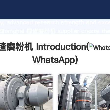
anufacturer Grasping strong produ
ty, advanced research strength and exce
, Shanghai 桐渣磨粉机 supplier create the
g values to all of customers.
磨粉机 Introduction(
WhatsApp
)