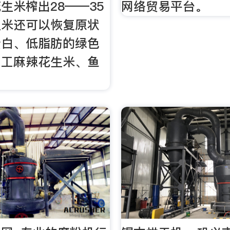
生米榨出28——35
网络贸易平台。
生米还可以恢复原状
蛋白、低脂肪的绿色
加工麻辣花生米、鱼