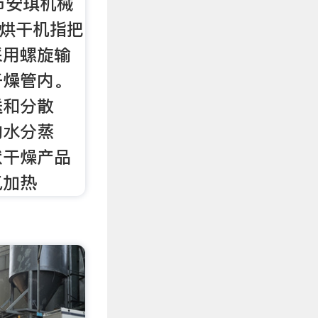
市安琪机械
锯末烘干机指把
采用螺旋输
干燥管内。
送和分散
的水分蒸
状干燥产品
气加热