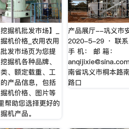
挖掘机批发市场】_
产品展厅--巩义市
掘机价格_农用农用
2020-5-29 · 
机批发市场页为您提
手 机： 邮 箱：
型挖掘机各种品牌、
anqijixie@sina.co
种类、额定载重、工
南省巩义市桐本路南5
类的产品信息，包括
路口
挖掘机价格、图片等
这里帮助您选择更好的
挖掘机产品。