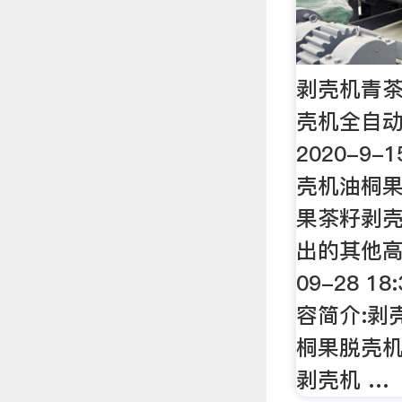
剥壳机青
壳机全自
2020-9
壳机油桐
果茶籽剥壳
出的其他高清
09-28 1
容简介:剥
桐果脱壳
剥壳机 …