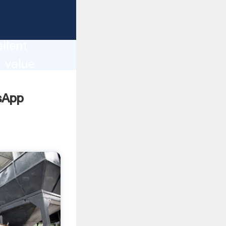
ction
llent
 value