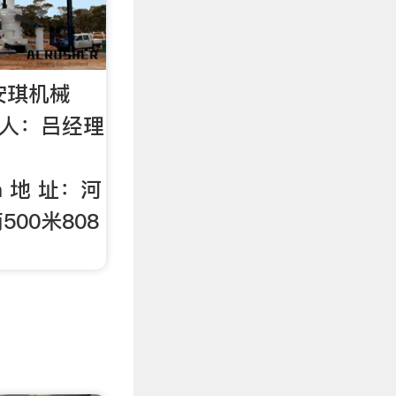
安琪机械
联系人：吕经理
m
地 址：河
00米808