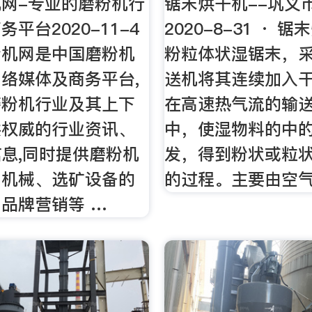
网-专业的磨粉机行
锯末烘干机--巩义
平台2020-11-4
2020-8-31 · 
粉机网是中国磨粉机
粉粒体状湿锯末，
络媒体及商务平台,
送机将其连续加入
磨粉机行业及其上下
在高速热气流的输
供权威的行业资讯、
中，使湿物料的中
息,同时提供磨粉机
发，得到粉状或粒
山机械、选矿设备的
的过程。主要由空
品牌营销等 …